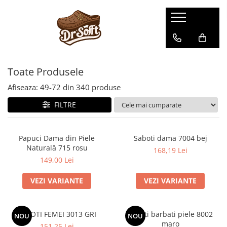
Toate Produsele
Afiseaza:
49-
72
din
340
produse
FILTRE
Papuci Dama din Piele
Saboti dama 7004 bej
Naturală 715 rosu
168,19 Lei
149,00 Lei
VEZI VARIANTE
VEZI VARIANTE
SABOTI FEMEI 3013 GRI
Saboti barbati piele 8002
NOU
NOU
maro
151,25 Lei