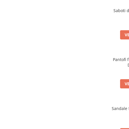
Saboti 
V
Pantofi 
V
Sandale 