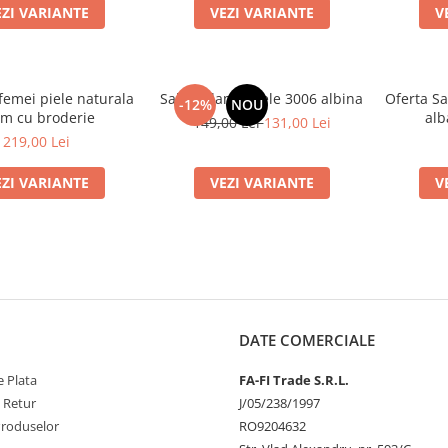
EZI VARIANTE
VEZI VARIANTE
V
femei piele naturala
Saboti dama piele 3006 albina
Oferta Sa
-12%
NOU
em cu broderie
alb
149,00 Lei
131,00 Lei
219,00 Lei
EZI VARIANTE
VEZI VARIANTE
V
DATE COMERCIALE
 Plata
FA-FI Trade S.R.L.
e Retur
J/05/238/1997
Produselor
RO9204632