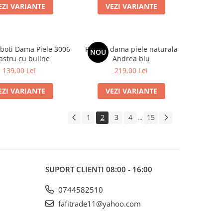
EZI VARIANTE
VEZI VARIANTE
boti Dama Piele 3006
Pantofi dama piele naturala
NOU
astru cu buline
Andrea blu
139,00 Lei
219,00 Lei
EZI VARIANTE
VEZI VARIANTE
1
2
3
4
15
...
SUPORT CLIENTI
08:00 - 16:00
0744582510
fafitrade11@yahoo.com