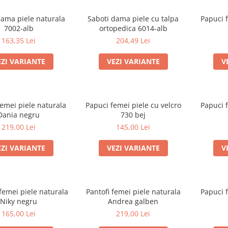
dama piele naturala
Saboti dama piele cu talpa
Papuci 
7002-alb
ortopedica 6014-alb
163,35 Lei
204,49 Lei
EZI VARIANTE
VEZI VARIANTE
V
femei piele naturala
Papuci femei piele cu velcro
Papuci 
Dania negru
730 bej
219,00 Lei
145,00 Lei
EZI VARIANTE
VEZI VARIANTE
V
femei piele naturala
Pantofi femei piele naturala
Papuci 
Niky negru
Andrea galben
165,00 Lei
219,00 Lei