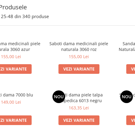
Produsele
25-
48
din
340
produse
ama medicinali piele
Saboti dama medicinali piele
Sanda
urala 3060 azur
naturala 3060 roz
Natural
155,00 Lei
155,00 Lei
EZI VARIANTE
VEZI VARIANTE
V
i dama 7000 blu
Saboti dama piele talpa
Saboti 
NOU
NOU
ortopedica 6013 negru
149,00 Lei
163,35 Lei
EZI VARIANTE
VEZI VARIANTE
V