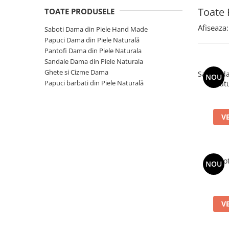
Toate 
TOATE PRODUSELE
Afiseaza:
Saboti Dama din Piele Hand Made
Papuci Dama din Piele Naturală
Pantofi Dama din Piele Naturala
Sandale Dama din Piele Naturala
Ghete si Cizme Dama
Saboti d
NOU
Papuci barbati din Piele Naturală
nat
V
Sabot
NOU
V