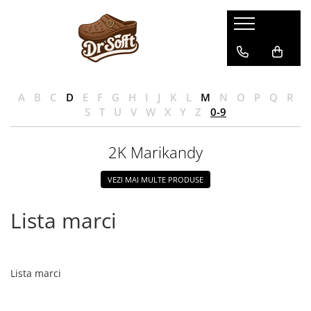
A
B
C
D
E
F
G
H
I
J
K
L
M
N
O
P
Q
R
S
T
U
V
W
X
Y
Z
0-9
2K Marikandy
VEZI MAI MULTE PRODUSE
Lista marci
Lista marci